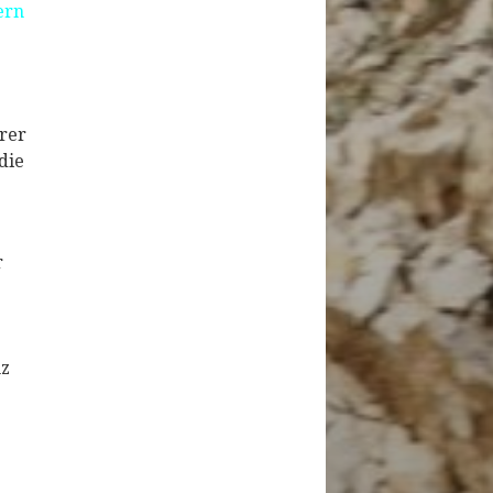
ern
rer
die
r
nz