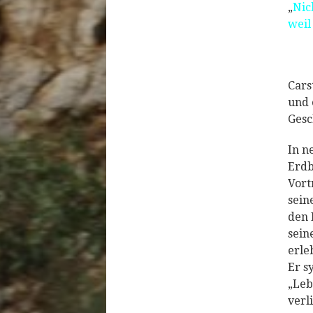
„
Nic
weil
Cars
und 
Gesc
In n
Erdb
Vort
sein
den 
sein
erle
Er s
„Leb
verl