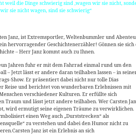
ht weil die Dinge schwierig sind ,wagen wir sie nicht, sond
 wir sie nicht wagen, sind sie schwierig“
ten Janz, ist Extremsportler, Weltenbummler und Abenteu
ein hervorragender Geschichtenerzähler! Gönnen sie sich 
hichte – Herr Janz kommt auch zu Ihnen.
eun Jahren fuhr er mit dem Fahrrad einmal rund um den
all – Jetzt lässt er andere daran teilhaben lassen – in seine
rags-Show. Er präsentiert dabei nicht nur tolle Dias
er Reise und berichtet von wunderbaren Erlebnissen mit
Menschen verschiedener Kulturen. Er erfüllte sich
en Traum und lässt jetzt andere teilhaben. Wer Carsten Ja
bt, wird ermutigt seine eigenen Träume zu verwirklichen.
ymbolisiert einen Weg auch „Durststrecken“ als
ensquelle“ zu verstehen und dabei den Humor nicht zu
ieren.Carsten Janz ist ein Erlebnis an sich